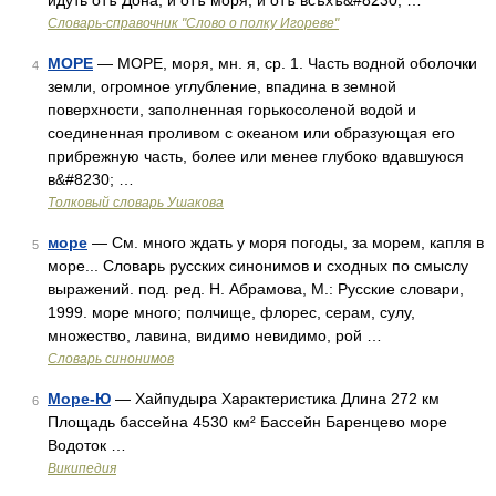
идуть отъ Дона, и отъ моря, и отъ всѣхъ&#8230; …
Словарь-справочник "Слово о полку Игореве"
МОРЕ
— МОРЕ, моря, мн. я, ср. 1. Часть водной оболочки
4
земли, огромное углубление, впадина в земной
поверхности, заполненная горькосоленой водой и
соединенная проливом с океаном или образующая его
прибрежную часть, более или менее глубоко вдавшуюся
в&#8230; …
Толковый словарь Ушакова
море
— См. много ждать у моря погоды, за морем, капля в
5
море... Словарь русских синонимов и сходных по смыслу
выражений. под. ред. Н. Абрамова, М.: Русские словари,
1999. море много; полчище, флорес, серам, сулу,
множество, лавина, видимо невидимо, рой …
Словарь синонимов
Море-Ю
— Хайпудыра Характеристика Длина 272 км
6
Площадь бассейна 4530 км² Бассейн Баренцево море
Водоток …
Википедия