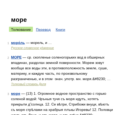
море
Толкование
Перевод
Книги
море́ль
— морель, и …
1
Русское словесное ударение
МОРЕ
— ср. скопленье соленогорьких вод в обширных
2
впадинах, раздолах земной поверхности. Морем зовут
вообще все воды эти, в противоположность земле, суше,
материку, и каждую часть, по произвольному
разграниченью, и в этом ·знач. употр. мн. моря.&#8230; …
Толковый словарь Даля
море
— (13) 1. Огромное водное пространство с горько
3
соленой водой: Чръныя тучя съ моря идутъ, хотятъ
прикрыти д̃ солнца. 12. Се вѣтри, Стрибожи внуци, вѣютъ
съ моря стрѣлами на храбрыя плъкы Игоревы! 12. Половци