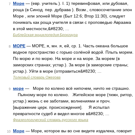
Море
— (евр. учитель ). I. 1) теревинфовая, или дубовая,
7
роща (в Синод. пер. дубрава ). Возм., словосочетание элон
Море , или элоней Море (Быт 12:6; Втор 11:30), следует
понимать как роща учителя в связи с проповедью Авраама
в этой местности,&#8230; …
Библейская энциклопедия Брокгауза
МОРЕ
— МОРЕ, я, мн. я, ей, ср. 1. Часть океана большое
8
водное пространство с горько солёной водой. Плыть морем.
По морю и по морю. На море и на море. За морем (в
заморских странах; устар.). За море (в заморские страны;
устар.). Уйти в море (отправиться&#8230; …
Толковый словарь Ожегова
море
— Море по колено всё нипочем, ничто не страшно.
9
Пьяному море по колено. Житейское море (тижн, ритор,
устар.) жизнь с ее заботами, волнениями и проч.
[выражение церк. происхождения]. Я испытал
превратности судеб и видел многое в&#8230; …
Фразеологический словарь русского языка
Море
— Море, которое вы во сне видите издалека, говорит
10