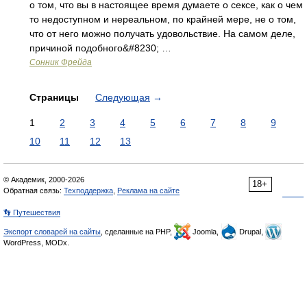
о том, что вы в настоящее время думаете о сексе, как о чем
то недоступном и нереальном, по крайней мере, не о том,
что от него можно получать удовольствие. На самом деле,
причиной подобного&#8230; …
Cонник Фрейда
Страницы
Следующая
→
1
2
3
4
5
6
7
8
9
10
11
12
13
© Академик, 2000-2026
18+
Обратная связь:
Техподдержка
,
Реклама на сайте
👣 Путешествия
Экспорт словарей на сайты
, сделанные на PHP,
Joomla,
Drupal,
WordPress, MODx.